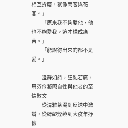
相互折磨，就像雨客與花
客。」
「原來我不夠愛他，他
也不夠愛我。這才構成痛
苦。」
「能說得出來的都不是
愛。」
澄靜如詩，狂亂若魔，
周芬伶凝照自性與他者的至
情散文
從清雅茶湯到反送中激
辯，從縹緲煙繞到大疫年抒
懷