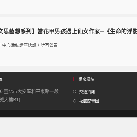
05 【文思藝想系列】當花甲男孩遇上仙女作家─《生命的
中心活動講座快訊
/
所有公告
置
相關連結
06 臺北市大安區和平東路一段
交通資訊
勤誠大樓B1)
校園配置圖