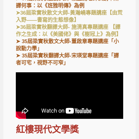
譯何事：以《班雅明傳》為例
➤36屆梁實秋散文大師-黃瀚嶢專題講座【由荒
入野——書寫的生態想像】
➤36屆梁實秋翻譯大師- 施清真專題講座 【譯
作之生成：以《美國佬》與《樹冠上》為例】
➤
35屆梁實秋散文大師-董啟章專題講座「小
說動力學」
➤
35屆梁實秋翻譯大師-宋瑛堂專題講座「譯
者可宅，視野不可窄」
紅樓現代文學獎