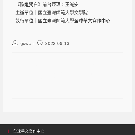
《陰道獨白》前台經理：王識安
主辦單位｜國立臺灣師範大學文學院
執行單位｜國立臺灣師範大學全球華文寫作中心
gcwc
2022-09-13
2022華文讀劇系列活動──《陰道獨
白》、《家庭雕塑》讀劇演出‧免費
索票
全球華文寫作中心