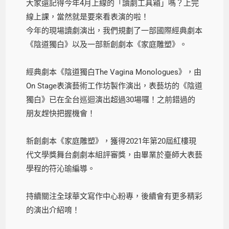
大家還記得今年4月上線的「讀劇工具箱」嗎？上完
線上課，當然就是要來看表演的啦！
今年的現場讀劇演出，我們規劃了一部國際經典劇本
《陰道獨白》以及一部新創劇本《家庭雕塑》。
經典劇本《陰道獨白The Vagina Monologues》，由
On Stage表演藝術工作坊製作演出，表藝坊的《陰道
獨白》已在全台巡迴演出超過30場囉！之前錯過的
朋友趕快把握機會！
新創劇本《家庭雕塑》，獲得2021年第20屆紅樓現
代文學獎舞台劇劇本組評審獎，由畢業於臺師大表藝
學程的符沁瑜編導。
持續關注全球華文寫作中心粉專，後續會有更多精彩
的演出介紹唷！