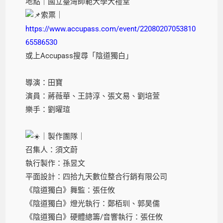
地點｜國立臺灣師範大學大禮堂
索票｜
https://www.accupass.com/event/22080207053810
65586530
或上Accupass搜尋「陰道獨白」
導演：田寶
演員：蔣薇華、王詩淳、張文易、劉培萱
樂手：劉曜瑄
｜製作團隊｜
召集人：須文蔚
執行製作：孫昱文
平面設計：四拾九天數位整合行銷有限公司
《陰道獨白》舞監：張任攸
《陰道獨白》燈光執行：鄭栢玔、郭昊儒
《陰道獨白》硬體總籌/音響執行：張任攸