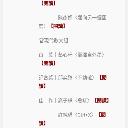
【閱讀】
陳彥妤〈邁向另一個國
度〉
【閱讀】
🏆現代散文組
首 獎｜彭心玗〈翻譯自外星〉
【閱讀】
評審獎｜邱奕臻〈不精確〉
【閱
讀】
佳 作｜高于棋〈魚缸〉
【閱讀】
許純瑀〈Ctrl+X〉
【閱
讀】