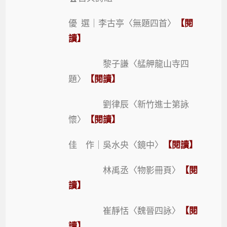
優 選｜李古亭〈無題四首〉
【閱
讀】
黎子謙〈艋舺龍山寺四
題〉
【閱讀】
劉律辰〈新竹進士第詠
懷〉
【閱讀】
佳 作｜吳水央〈鏡中〉
【閱讀】
林禹丞〈物影冊頁〉
【閱
讀】
崔靜恬〈魏晉四詠〉
【閱
讀】