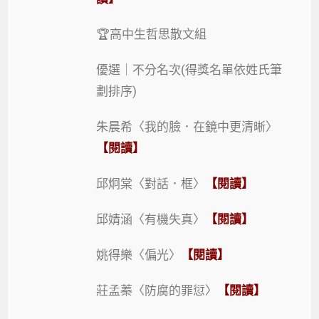
🏆高中生哲思散文組
優選｜不分名次(得獎名單依姓氏筆
劃排序)
朱晨希〈我的臉．在鏡中更清晰〉
【閱讀】
邱炯棠〈對話．框〉
【閱讀】
邱婧涵〈有機失真〉
【閱讀】
姚得樂〈偏光〉
【閱讀】
莊孟蓁〈防腐的罪愆〉
【閱讀】