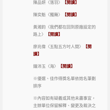
陳品妍〈落羽〉
【閱讀】
陳奕魁〈獨舞〉
【閱讀】
黃湘鈞〈我們都在回到原廠設定的
路上〉
【閱讀】
廖兆偉〈五點五方吋人間〉
【閱
讀】
鐘沛玉〈海〉
【閱讀】
※優選、佳作得獎名單依姓名筆劃
排序
※內容如有疑義或其他未盡事宜，
主辦單位保留解釋、變更及裁決之