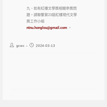
九、如有紅樓文學獎相關參獎問
題，請聯繫第23屆紅樓現代文學
獎工作小組
ntnu.honglou@gmail.com
。
gcwc
2024-03-13
2024-03-13 國立臺灣師範大學第23屆
紅樓現代文學獎暨全國高中紅樓文學
獎簡章