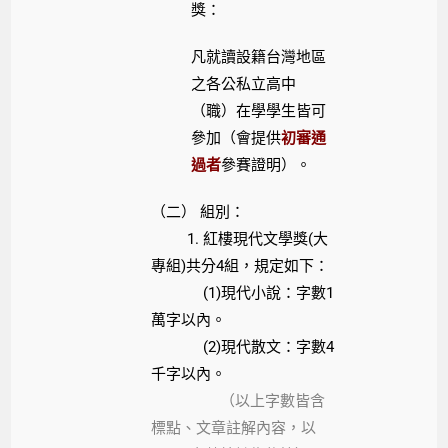
獎：
凡就讀設籍台灣地區
之各公私立高中
（職）在學學生皆可
參加（會提供
初審通
過者
參賽證明）。
（二） 組別：
1. 紅樓現代文學獎(大
專組)共分4組，規定如下：
(1)現代小說：字數1
萬字以內。
(2)現代散文：字數4
千字以內。
（以上字數皆含
標點、文章註解內容，以