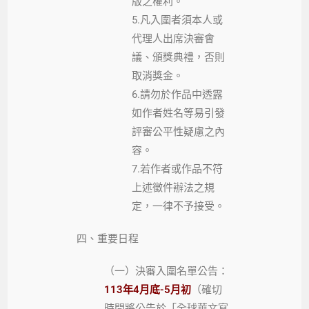
版之權利。
5.凡入圍者須本人或
代理人出席決審會
議、頒獎典禮，否則
取消獎金。
6.請勿於作品中透露
如作者姓名等易引發
評審公平性疑慮之內
容。
7.若作者或作品不符
上述徵件辦法之規
定，一律不予接受。
四、重要日程
（一）決審入圍名單公告：
113年4月底-5月初
（確切
時間將公告於「全球華文寫