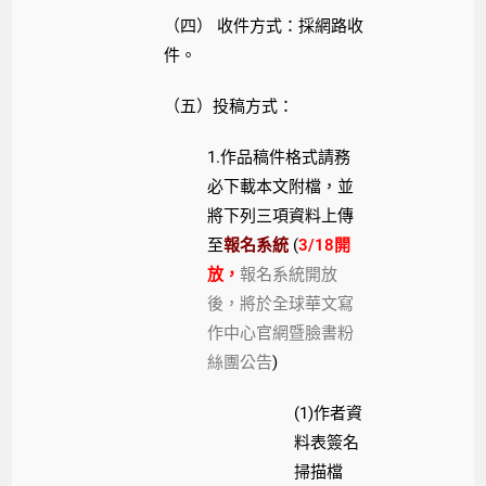
（四） 收件方式：採網路收
件。
（五）投稿方式：
1.作品稿件格式請務
必下載本文附檔，並
將下列三項資料上傳
至
報名系統
(
3/18開
放，
報名系統開放
後，將於全球華文寫
作中心官網暨臉書粉
絲團公告
)
(1)作者資
料表簽名
掃描檔