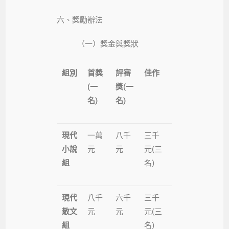
六、獎勵辦法
（一）獎金與獎狀
組別
首獎
評審
佳作
(一
獎(一
名)
名)
現代
一萬
八千
三千
小說
元
元
元(三
組
名)
現代
八千
六千
三千
散文
元
元
元(三
組
名)