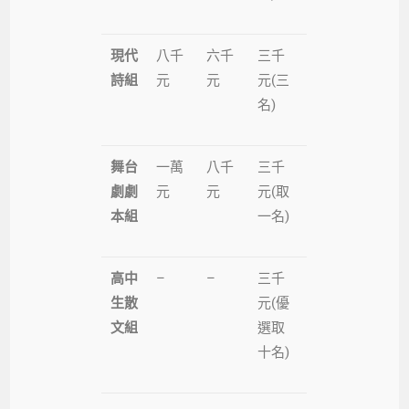
現代
八千
六千
三千
詩組
元
元
元(三
名)
舞台
一萬
八千
三千
劇劇
元
元
元(取
本組
一名)
高中
–
–
三千
生散
元(優
文組
選取
十名)