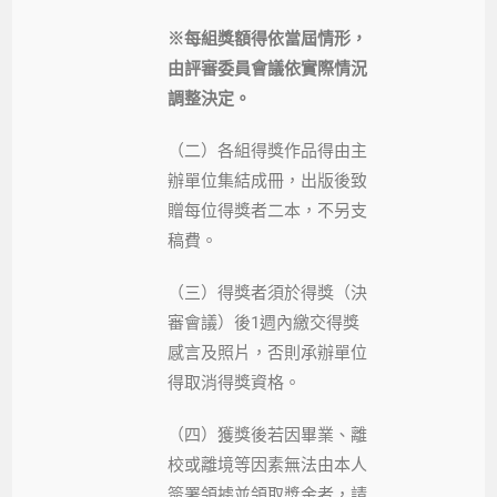
※每組獎額得依當屆情形，
由評審委員會議依實際情況
調整決定。
（二）各組得獎作品得由主
辦單位集結成冊，出版後致
贈每位得獎者二本，不另支
稿費。
（三）得獎者須於得獎（決
審會議）後1週內繳交得獎
感言及照片，否則承辦單位
得取消得獎資格。
（四）獲獎後若因畢業、離
校或離境等因素無法由本人
簽署領據並領取獎金者，請