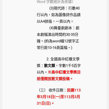
Word 字數統計為依據）
(3)現代詩：行數40
行以內，如為圖像詩作品請
以A4排版，一頁以內。
(4)舞臺劇劇本：劇
本劇幅演出時間約30-35分
鐘。(約為word檔12號字正
常行距10-16頁篇幅。)
2. 全國高中紅樓文學
獎：
散文類
，字數1千5百字
以內。
※高中紅樓文學獎目
前僅開放散文類投稿。
（三） 收件日期：
民國113
年3月18日(一)至113月3月
31日(日)。