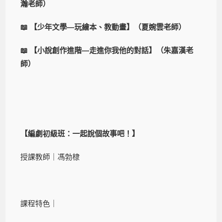
瀚老師）
📖 【少年文學—玩繪本、教動畫】（夏婉雲老師）
📖 【小說創作進階—走進你我他的對話】（朱嘉漢老
師）
【編劇初級班：一起說個故事吧！】
授課教師｜馮勃棣
課程特色｜