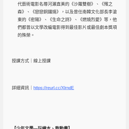
代藝術電影名導河瀨直美的《沙羅雙樹》、《殯之
森》、《戀戀銅鑼燒》，以及曾任南韓文化部長李滄
東的《密陽》、《生命之詩》、《燃燒烈愛》等，他
們都曾以文學改編電影得到最佳影片或最佳劇本獎項
的殊榮。
授課方式｜線上授課
詳細資訊｜
https://reurl.cc/XlrndE
【少年文學—玩繪本、教動畫】