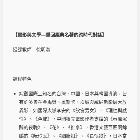
【電影與文學—重回經典名著的跨時代對話】
授課教師｜徐明瀚
課程特色｜
綜觀國際上知名的台灣、中國、日本與韓國導演，皆
有許多曾在金馬獎、奧斯卡、坎城與威尼斯影展大放
異彩，如國際大導李安的《飲食男女》、《理性與感
性》、《色戒》，中國獨立電影作者婁燁的《春風沉
醉的夜晚》、《花》、《推拿》，香港文藝巨匠關錦
鵬的《阮玲玉》、《胭脂扣》、《長恨歌》，日本當