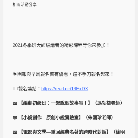
相關活動分享
2021冬季班大師級講者的精彩課程等你來參加！
🌟團報與早鳥報名皆有優惠，還不手刀報名起來！
👉🏻報名連結：
https://reurl.cc/14ExDX
📖 【編劇初級班：一起說個故事吧！】（馮勃棣老師）
📖 【小說創作—原創小說實驗室】（朱國珍老師）
📖 【電影與文學—重回經典名著的跨時代對話】（徐明