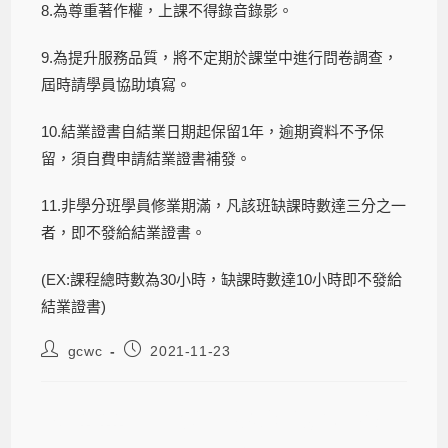
8.為尊重著作權，上課不得錄音錄影。
9.為提升服務品質，將不定期於課堂中進行問卷調查，
屆時請學員協助填寫。
10.結業證書自結業日期起保留1年，逾期資料不予保
留，須自費申請結業證書補發。
11.非學分班學員修業期滿，凡該班缺課時數達三分之一
者，即不發給結業證書。
(EX:課程總時數為30小時，缺課時數達10小時即不發給
結業證書)
gcwc
2021-11-23
2021-11-23 【文思藝想】寫作中心與