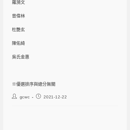
羅漪文
曾偉林
杜艷玄
陳佑綺
吳氏金惠
※優選排序與總分無關
gcwc
2021-12-22
2021-12-22 【梁實秋文學獎】2021
第34屆梁實秋文學大師獎附設師大翻