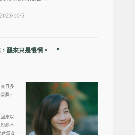
23/10/5
然，醒來只是悵惘。 ❞
，並且多
好書獎、
《回來以
電影劇本
代台灣女