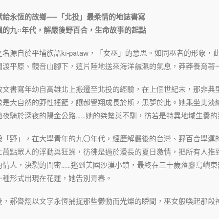
獻給永恆的故鄉——「北投」最柔情的地誌書寫
飆的九○年代，解嚴後野百合，生命故事的起點
名源自於平埔族語ki-pataw，「女巫」的意思。如同巫者的形象
關渡平原、觀音山腳下，這片陸地送來海洋鹹濕的氣息，莽莽養育著
散文書寫年幼自高雄北上搬遷至北投的經驗，在上個世紀末，那非典
像是大自然的野性搖籃，讓郝譽翔成長於斯，患夢於此。她乘坐北淡
地夜騎於深夜的陽金公路……她的桀驁與不馴，彷若是特異地域生養的
股「野」，在大學青年的九〇年代，經歷解嚴後的台灣、野百合學運
上萬點眾人的浮動與狂躁，彷彿是過於漫長的夏日激情，把所有人推
的情人，決裂的閨密……逃到美國沙漠小鎮，最終在三十歲落腳島嶼
一種形式出現在花蓮，她告別青春。
後，郝譽翔以文字永恆捕捉那些鬱動而光燦的瞬間，巫女般喚起那段