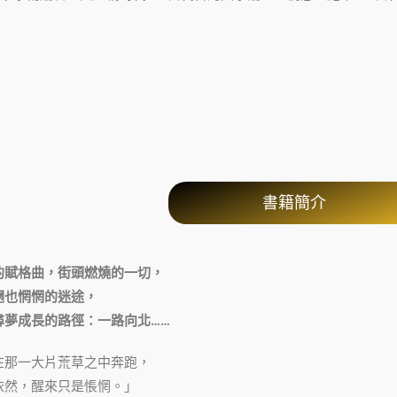
書籍簡介
的賦格曲，街頭燃燒的一切，
魍也惘惘的迷途，
尋夢成長的路徑：一路向北……
在那一大片荒草之中奔跑，
依然，醒來只是悵惘。」