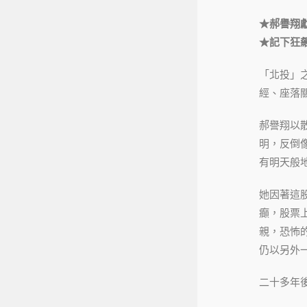
★郝譽翔
★記下狂
「北投」之
經、座落
郝譽翔以
明，反倒
有明天般
她因著這
癲，股票
親，恐怖
仍以另外
二十多年