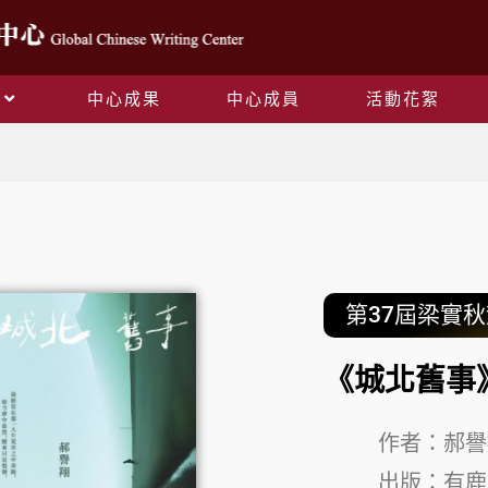
中心成果
中心成員
活動花絮
Blog
第37屆梁實
《
城北舊事
作者：
郝譽
出版：
有鹿