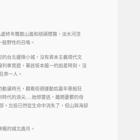
，此處終年飄散山嵐和硫磺煙霧，淡水河流
一股野性的召喚。
型的台北邊陲小城，沒有資本主義現代文
線列車晃遊，著迷坂本龍一的追星時刻，沒
狂奔一人。
的動盪時光，觀看街頭運動如嘉年華般狂
到時代的浪尖……她想要逃，離開憂鬱的母
東部。北投已然從生命中消失了，但山與海卻
神魔的城北歲月。