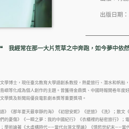
出版日期：20
❝ 我經常在那一大片荒草之中奔跑，如今夢中依
文學博士，現任臺北教育大學語創系教授，熱愛旅行、潛水和帆船
島嶼等化成為個人創作的主題。曾獲得金鼎獎、中國時報開卷年度
文學獎及新聞局優良電影劇本獎等重要獎項。
語》《那年夏天最寧靜的海》《初戀安妮》《逆旅》《洗》；散文
們的憂傷》《一瞬之夢：我的中國紀行》《衣櫃裡的秘密旅行》；
；學術論著《大虛構時代——當代台灣文學論》《情慾世紀末——當