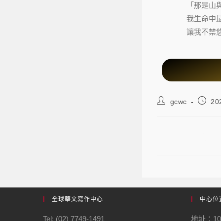
「那是山
我生命中
讓我不禁
gcwc
20
第37屆梁實
全球華文寫作中心
中心位
Tel: (02) 7749-1491
地址：1