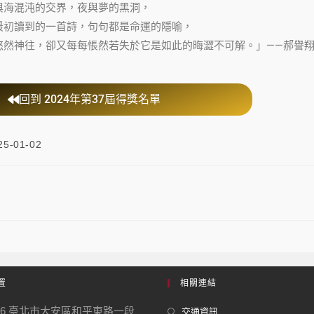
與海混沌的交界，夜與夢的黑洞，
最初讀到的一首詩，句句都是命運的隱喻，
悠然神往，卻又每每悵然若失於它是如此的晦澀不可解。」——郝譽
回到 2024年第37屆得獎名單
25-01-02
秋散文大師獎入圍《城北舊事》
置
相關連結
06 臺北市大安區和平東路一段
交通資訊