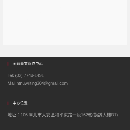
第37屆梁實秋散文大師獎入圍《古陂
的舞者》
全球華文寫作中心
Tel: (02) 7749-1491
Mail:ntnuwriting304@gmail.com
中心位置
地址：106 臺北市大安區和平東路一段162號(勤誠大樓B1)