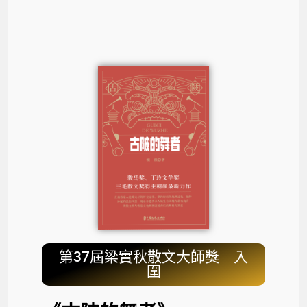
第37屆梁實秋散文大師獎 入
圍