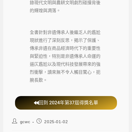
錄現代文明與農耕文明劇烈碰撞背後
的輝煌與凋落。
全書針對非遺傳承人後繼乏人的尷尬
現狀進行了深刻反思，揭示了保護、
傳承非遺在商品經濟時代下的重要性
與緊迫性，特別是非遺傳承人命運的
逼仄尷尬以及現代科技發展帶來的強
烈衝擊，讀來無不令人觸目驚心，扼
腕長歎。
回到 2024年第37屆得獎名單
gcwc
2025-01-02