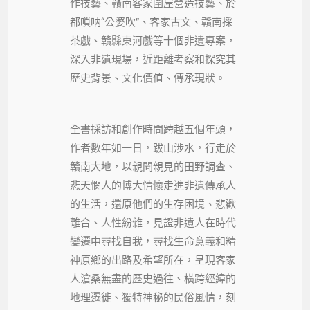
作技藝、贛南客家圍屋營造技藝、於
都嗩呐“公婆吹”、客家古文、贛南採
茶戲、贛縣東河戲等十個非遺專案，
深入非遺現場，近距離考察和探究其
歷史背景、文化價值、傳承現狀。
全書採訪和創作時間跨越五個年頭，
作者數年如一日，跋山涉水，行走於
贛南大地，以親聞親見的田野調查、
悲天憫人的博大情懷走進非遺傳承人
的生活，還原他們的生存困境、悲歡
離合、人性紛雜，見證非遺人在時代
變遷中尋找自我，尋找生命意義和精
神原鄉的出路及希望所在，呈現客家
人滄桑無盡的歷史過往、橫跨經緯的
地理遷徙、獨特神秘的民俗風情，刻