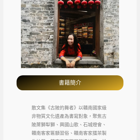
書籍簡介
散文集《古陂的舞者》以贛南國家級
非物質文化遺產為書寫對象，聚焦古
陂蓆獅犁獅、興國山歌、石城燈會、
贛南客家匾額習俗、贛南客家擂茶製