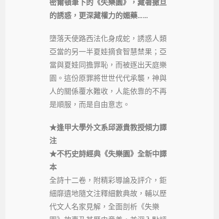
密爾頓筆下的《失樂園》，藏著撒旦
的誘惑，更深藏權力的媚藥……
墮落天使路西法化身成蛇，誘惑人類
亞當的另一半夏娃摘食智慧禁果；亞
當與夏娃同擔罪恥，而被逐出天庭樂
園。這份原罪將世世代代承襲，神與
人的關係覆水難收，人能依靠的不再
是順服，而是自由意志。
★逢甲大學外文系邱源貴教授傾力譯
注
★不朽史詩經典《失樂園》全新中譯
本
全詩十二卷，附精彩導論及評介，鉅
細靡遺地隨文注釋細數典故，輔以歷
代文人名家見解，全面剖析《失樂