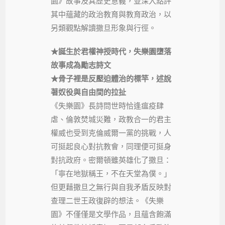
園》故事及其歷史意義，並深入點評
其中蘊藏的政治教育與教育政治，以
另類觀點解讀撒旦形象與行徑。
★誕生於君權神授時代，失樂園墮落
故事成為勵志詩文
★骨子裡是反壓迫體治的標竿，述說
著奴役與自由間的拉扯
《失樂園》長詩問世時恰逢瘟疫肆
虐、倫敦焚城災難，政教合一的君主
權威也受到克倫威爾一黨的挑戰，人
可挺起良心對抗教會，同理便可挺身
對抗政府。密爾頓雖英雄化了撒旦：
「寧在地獄稱王，不在天堂為僕。」
但更藉撒旦之無行與自我矛盾反映對
查理二世王政復辟的想法。《失樂
園》不僅僅是文學作品，且蘊含飽滿