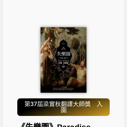
第37屆梁實秋翻譯大師獎 入
圍