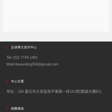
第37屆梁實秋翻譯大師獎入圍《失樂
園》
全球華文寫作中心
Tel: (02) 7749-1491
Mail:ntnuwriting304@gmail.com
中心位置
地址：106 臺北市大安區和平東路一段162號(勤誠大樓B1)
相關連結