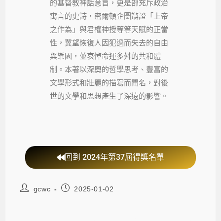
的基督教神話意旨，更是部充斥政治
寓言的史詩，密爾頓企圖辯證「上帝
之作為」與君權神授等等天賦的正當
性，冀望恢復人因犯過而失去的自由
與樂園，並哀悼命運多舛的共和體
制。本著以深奧的哲學思考、豐富的
文學形式和壯麗的描寫而聞名，對後
世的文學和思想產生了深遠的影響。
回到 2024年第37屆得獎名單
gcwc
2025-01-02