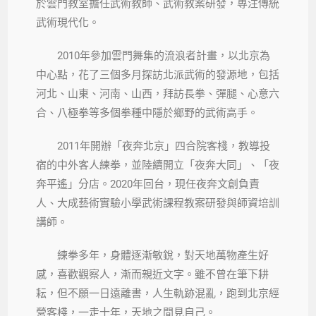
於雲門教室擔任武術教師、武術教案研發，專注傳統
武術現代化。
2010年參加雲門舞集的流浪者計畫，以北京為
中心點，花了三個多月探訪北派武術的發源地，包括
河北、山東、河南、山西，拜訪長拳、彈腿、心意六
合、八極拳等多個拳種中隱於鄉野的武術高手。
2011年開辦「夜奔北京」四合院客棧，教導投
宿的中外客人練拳，並陸續開立「夜奔大同」、「夜
奔平遙」分店。2020年回台，現任夜奔文創負責
人、大成藝術實驗小學武術課程教案研發與師資培訓
講師。
練拳多年，身體逐漸敏銳，對天地萬物產生好
感，喜歡觀察人，漸而親近文字。雖不曾在筆下耕
耘，但不願一日遠離書，人生軌跡混亂，跑到北京經
營客棧，一走十年，天地之間見自己。