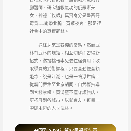
腳醫師、研究道教氣功的俄羅斯美
女、神祕「牧師」真實身分是墨西哥
毒梟……南拳北腿，齊聚夜奔，那是裡
社會中的真實武林。
送往迎來是客棧的常態，然而武
林有武林的規矩。相互切磋而習得新
招式，遂投桃報李免去住宿費用；收
取學費的武術課程，只要全勤便全額
退款，說是江湖，也是一帖浮世繪。
從雲門舞集至北京胡同，自武術指導
到客棧掌櫃，黃鴻璽不僅守護旅店，
更拓展到各城市，以武會友，道盡一
瞬即永恆的人世武林。
回到 2024年第37屆得獎名單