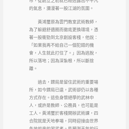
市，從創立之初就已經透露出不平凡
的氣息，瀰漫著一股江湖的氛圍。
黃鴻璽原為雲門教室武術教師，
為了躲避舒適圈而徹底更換環境，憑
著一股衝勁到北京創設客棧，他說：
「如果我再不給自己一個犯錯的機
會，人生就此打住了。」因為逃脫，
所以落地；因為深紮根，所以斷捨
離。
過去，鏢局是留住武術的重要場
所，如今鏢局已遠，武術卻仍以各種
方式存在。這些身懷絕學的武林中
人，或許是教師、公務員，也可能是
工人。黃鴻璽於客棧開辦武術課，四
合院就是天地拳場，同時迎接由世界
各地前來的習武者。能預測天氣的行