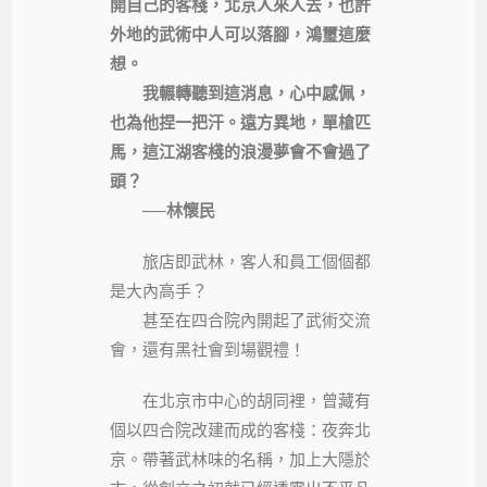
開自己的客棧，北京人來人去，也許
外地的武術中人可以落腳，鴻璽這麼
想。
我輾轉聽到這消息，心中感佩，
也為他捏一把汗。遠方異地，單槍匹
馬，這江湖客棧的浪漫夢會不會過了
頭？
──林懷民
旅店即武林，客人和員工個個都
是大內高手？
甚至在四合院內開起了武術交流
會，還有黑社會到場觀禮！
在北京市中心的胡同裡，曾藏有
個以四合院改建而成的客棧：夜奔北
京。帶著武林味的名稱，加上大隱於