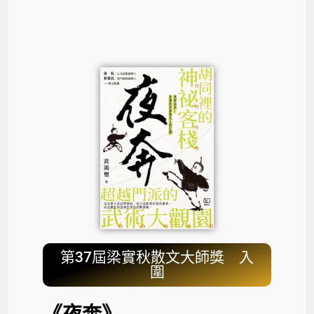
第37屆梁實秋散文大師獎 入
圍