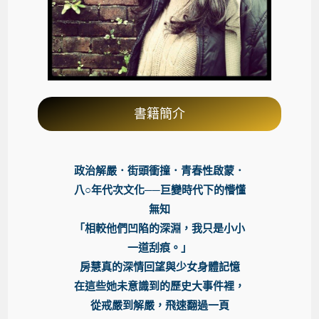
書籍簡介
政治解嚴．街頭衝撞．青春性啟蒙．
八○年代次文化──巨變時代下的懵懂
無知
「相較他們凹陷的深淵，我只是小小
一道刮痕。」
房慧真的深情回望與少女身體記憶
在這些她未意識到的歷史大事件裡，
從戒嚴到解嚴，飛速翻過一頁