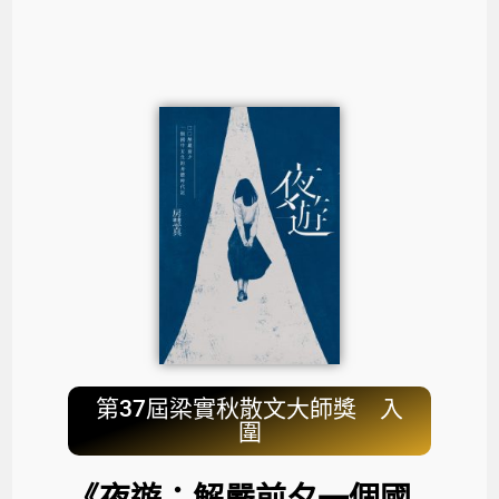
第37屆梁實秋散文大師獎 入
圍