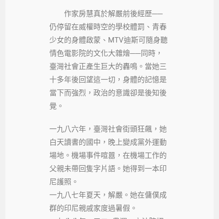
作家房慧真於解嚴前後經歷──
仍停留在威權時空的學校體罰、青春
少女的身體啟蒙、MTV迪斯可隨身聽
情色電影院的文化大雜燴──同時，
臺灣社會正產生巨大的轟鳴。當她三
十多年後回望這一切，身體的記憶是
當下而強烈，政治的意識卻是後知後
覺。
一九八六年，臺灣社會街頭狂飆，她
白天讀書的國中，晚上變成黨外運動
場地。機場事件喧囂，在機場工作的
父親未帶回隻字片語。她得到一本印
尼護照。
一九八七年夏天，解嚴。她在傭僕成
群的印尼親戚家度過暑假。