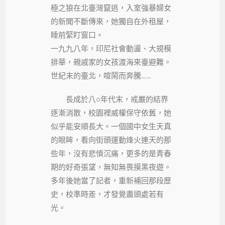
極之狼在北臺灣竄逃，入室強暴婦女
的新聞不斷傳來，她獨自在外租屋，
睡前緊盯窗口。
一九九八年，印尼社會動盪、大規模
排華，親戚家的女孩渡海來臺避難。
世紀末的臺北，喧鬧而奔騰……
長成於八○年代末，戒嚴的結界
逐漸消散，校園裡威權保守依舊，她
似乎能安順長大。一個國中女生天真
的眼眸，看向街頭運動烽火連天的那
些年，沒有悲憤沉痛，更多的是青春
期的好奇張望，無知無畏摸黑夜遊。
多年後她當了記者，重新補回那段歷
史，校準時差，才發覺盡頭處若有
光。