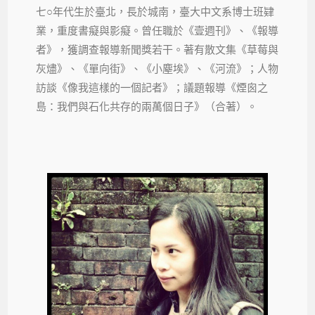
七○年代生於臺北，長於城南，臺大中文系博士班肄
業，重度書癡與影癡。曾任職於《壹週刊》、《報導
者》，獲調查報導新聞獎若干。著有散文集《草莓與
灰燼》、《單向街》、《小塵埃》、《河流》；人物
訪談《像我這樣的一個記者》；議題報導《煙囪之
島：我們與石化共存的兩萬個日子》（合著）。