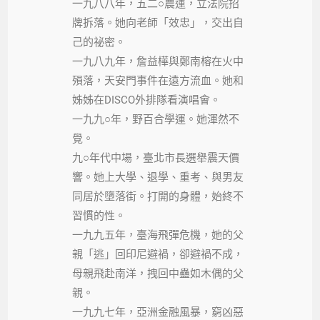
一九八八年，五二○農運，立法院招
牌拆落。她向老師「效忠」，交出自
己的祕密。
一九八九年，詹益樺與鄭南榕在火中
殞落，天安門事件在遠方流血。她和
姊姊在DISCO外排隊看演唱會。
一九九○年，野百合學運。她渾然不
覺。
九○年代中場，臺北市長選舉震天價
響。她上大學、退學、重考、與男友
同居於墮落街。打開的身體，始終不
習慣的性。
一九九五年，臺海飛彈危機，她的父
親「逃」回印尼避禍，卻避禍不成，
母親飛赴南洋，拽回中蠱如木偶的父
親。
一九九七年，亞洲金融風暴，窮凶惡