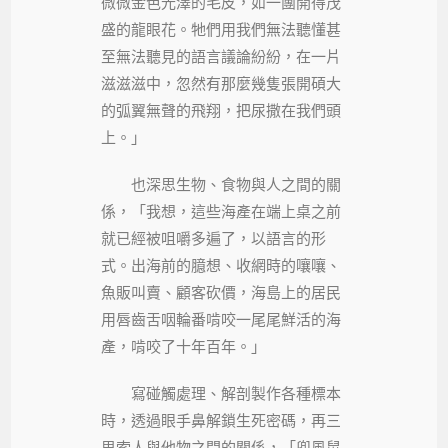
微微金色光澤的毛皮，如一團開得茂
盛的龍眼花。牠們用我們無法聽懂甚
至無法聽見的語言議論紛紛，在一片
滋滋滋中，忽然有那麼幾隻張開碩大
的弧翼無聲的飛翔，把尿撒在我們頭
上。」
也深思生物、食物與人之間的關
係，「我想，這些海產在端上桌之前
就已經被咀嚼多遍了，以語言的形
式。出海前的臆想、收網時的嚷嚷、
魚販叫賣、顧客砍價，海島上的居民
用唇齒舌咽輪番啃咬一尾尾鮮活的海
產，啃咬了十年百年。」
寫碰觸處理、解剖製作各種標本
時，透過眼手鼻解鎖生死密碼，再三
思索人與他物之間的關係，「兜風鼠