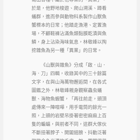
於是，他野地梭遊、爬山溯溪、蹲看
蟻群，進而參與動物科系製作山獸魚
蟹標本的日常；他踏走漁港、定置漁
場，不顧鞋褲沾滿魚類黏膜乾漬與魚
鱗，身上沾染海味氣息，林敬峰以掏
挖雜魚為另一種「異業」的日常。
《山獸與雜魚》分成「啟．山．
海．刀」四輯，收錄其中的三十餘篇
文字，在與山海萬物邂逅間，在各式
圖鑑之外，林敬峰親身觀察蟲虫蟻
獸、海物魚蝦蟹，「再往前走，頭頂
處傳來一陣喧嘩，用手電筒的餘光一
照，上頭的岩壁吊掛著密密麻麻上百
隻的蝙蝠，與前者不同，這群大傢伙
不斷扭著脖子、開闔翅膀、抖動泛著