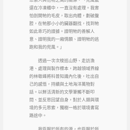
還在冷凍櫃中，一直沒有處理。我害
怕剖開牠的毛皮，取出肉體，劃破腹
腔，在牠那小小的臟器翻找，找到牠
如此乖巧的證據。證明牠的善解人
意、證明我的一廂情願、證明牠的逃
跑和我的兜風。」
透過一次次梭巡山野、走訪漁
港、處理與製作標本，跨越領域界線
的林敬峰將科普知識內化後，吐出自
己的感悟，持續與土地海洋萬物對
話。以鮮活清新的文學筆觸不斷叩
問、並反思回望自身，對於人類與環
境的多元思索，獨樹一格於環境書寫
路途中。
我臣服於所有的源，也臣服於所