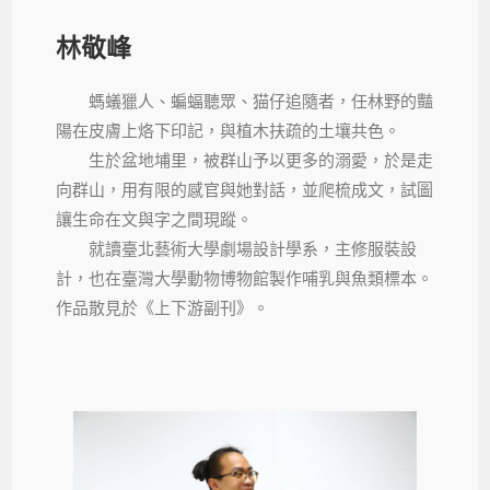
林敬峰
螞蟻獵人、蝙蝠聽眾、猫仔追隨者，任林野的豔
陽在皮膚上烙下印記，與植木扶疏的土壤共色。
生於盆地埔里，被群山予以更多的溺愛，於是走
向群山，用有限的感官與她對話，並爬梳成文，試圖
讓生命在文與字之間現蹤。
就讀臺北藝術大學劇場設計學系，主修服裝設
計，也在臺灣大學動物博物館製作哺乳與魚類標本。
作品散見於《上下游副刊》。