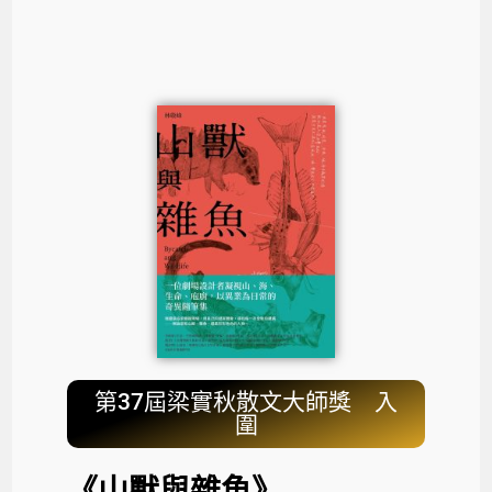
第37屆梁實秋散文大師獎 入
圍
《山獸與雜魚》