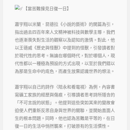
【當苦難撞見日復一日】
蕭宇翔以米蘭．昆德拉《小說的藝術》的開篇為引，
指出過去四百年來人文精神被科技與數學主導，我們
也逐漸喪失對生活的觀察以及認知的激情。對此，他
以王德威《歷史與怪獸》中提到的怪獸，引發讀者對
於現代性的思考。無論在哪個時代，對於哪個人，現
代性都以一種極為預設的方式出現，以至於我們錯以
為那是生命中的底色，而產生放棄認識世界的想法。
蕭宇翔以自己的詩作〈陪永和看電視〉為例，內容書
寫礦工家族的經歷與傷痕，引導讀者思考詩所隱含的
「不可言說的狀態」。他提到這些突如其來的變故會
迫使人們重新反思自身與世界的關聯，並開始直面人
生的根本問題。同時，他也認為苦難是平等的，在日
復一日的生活中悄然襲來，打破原有的生活慣性。