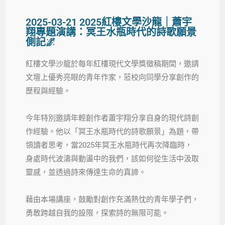
2025-03-21 2025紅樓文學沙龍｜蕭宇
翔專題演講：冥王水瓶時代的詩歌願景
側記🌌
紅樓文學沙龍於每年紅樓現代文學獎徵稿期間，邀請
文壇上優秀亮眼的青年作家，蒞校向同學分享創作的
歷程與經驗。
今年特別邀請年輕創作者蕭宇翔分享自身的現代詩創
作經驗。他以「冥王水瓶時代的詩歌願景」為題，帶
領讀者思考，當2025年冥王水瓶時代再次降臨時，
身處時代波濤與動盪中的我們，該如何從生活中汲取
靈感，並透過詩來傳達生命的真諦。
藉由本場講座，鼓勵對創作充滿熱忱的青年學子們，
勇敢跨越自我的設限，探索詩的無限可能。