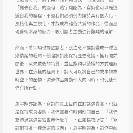
「褪去自我」的過程。蕭宇翔認為，寫詩也可以是逃
避自我的歷程，不過我們必須努力讓詩具有個人化、
風格化與主觀化，才能成為雅俗共賞的作品，從而展
現藝術本身的魅力，吸引讀者主動進行艱難的理解。
然而，蕭宇翔也提醒讀者，應注意不讓詩變成一種渲
染情緒的載體。他強調詩應保持歷史意識，擁有瞻前
顧後、承先啟後的特質，並且能夠以縫補的方式理解
世界。在這樣的框架下，詩人可以將自己的故事視為
時空下的產物，透過作品觸動他人的同時，也促使他
們有所行動。
蕭宇翔亦認為，寫詩的真正目的在於講述真實，也就
是保持求真姿態。我們需要時時刻刻問自己：「我們
想透過講述帶給世界什麼？」，正如楊牧所言：「寫
詩抱持著一種遙遠的取向」，蕭宇翔認為，詩作中蘊