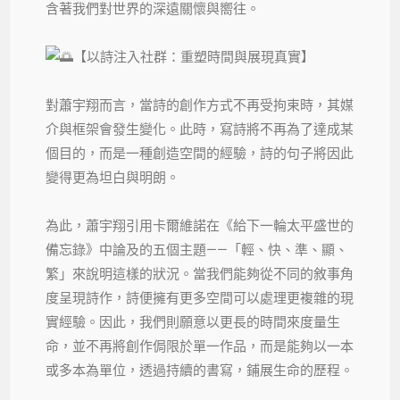
含著我們對世界的深遠關懷與嚮往。
【以詩注入社群：重塑時間與展現真實】
對蕭宇翔而言，當詩的創作方式不再受拘束時，其媒
介與框架會發生變化。此時，寫詩將不再為了達成某
個目的，而是一種創造空間的經驗，詩的句子將因此
變得更為坦白與明朗。
為此，蕭宇翔引用卡爾維諾在《給下一輪太平盛世的
備忘錄》中論及的五個主題——「輕、快、準、顯、
繁」來說明這樣的狀況。當我們能夠從不同的敘事角
度呈現詩作，詩便擁有更多空間可以處理更複雜的現
實經驗。因此，我們則願意以更長的時間來度量生
命，並不再將創作侷限於單一作品，而是能夠以一本
或多本為單位，透過持續的書寫，鋪展生命的歷程。