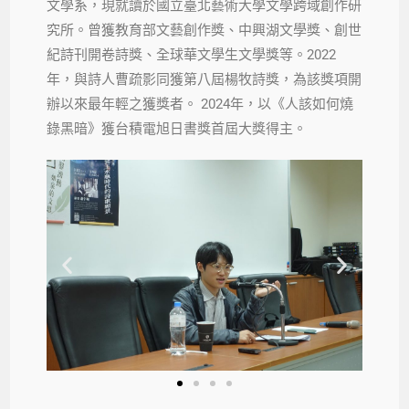
文學系，現就讀於國立臺北藝術大學文學跨域創作研
究所。曾獲教育部文藝創作獎、中興湖文學獎、創世
紀詩刊開卷詩獎、全球華文學生文學獎等。2022
年，與詩人曹疏影同獲第八屆楊牧詩獎，為該獎項開
辦以來最年輕之獲獎者。 2024年，以《人該如何燒
錄黑暗》獲台積電旭日書獎首屆大獎得主。