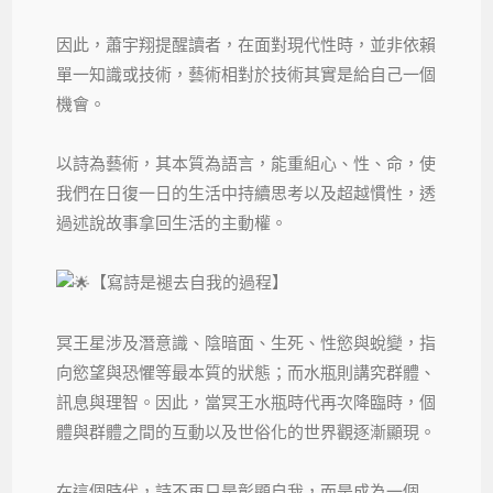
因此，蕭宇翔提醒讀者，在面對現代性時，並非依賴
單一知識或技術，藝術相對於技術其實是給自己一個
機會。
以詩為藝術，其本質為語言，能重組心、性、命，使
我們在日復一日的生活中持續思考以及超越慣性，透
過述說故事拿回生活的主動權。
【寫詩是褪去自我的過程】
冥王星涉及潛意識、陰暗面、生死、性慾與蛻變，指
向慾望與恐懼等最本質的狀態；而水瓶則講究群體、
訊息與理智。因此，當冥王水瓶時代再次降臨時，個
體與群體之間的互動以及世俗化的世界觀逐漸顯現。
在這個時代，詩不再只是彰顯自我，而是成為一個