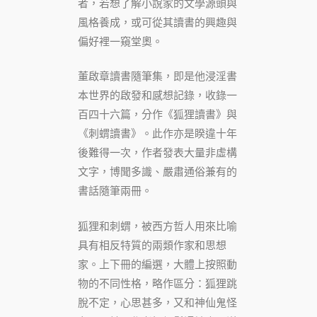
者，若想了解小說家的文學源頭與
風格養成，或可從其讀書的興趣與
偏好裡一窺堂奧。
董啟章讀書隨筆集，即是他浸淫書
本世界的啟發和感想記錄，收錄一
百四十六篇，分作《狐狸讀書》與
《刺蝟讀書》。此作亦是睽違十年
後難得一次，作者發表大量非虛構
文字，博聞多識、嚴肅通俗兼有的
書話隨筆兩冊。
狐狸和刺蝟，被西方哲人用來比喻
具有相反特質的兩類作家和思想
家。上下冊的編選，大體上按照動
物的不同性格，略作區分：狐狸跳
脫不定，心思甚多，又和神仙鬼怪