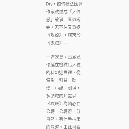
Dry，如何被法國劇
作家改編成「人偶
戀」故事。看似說
完，忍不住又重返
《攻殼》，結束於
《鬼滅》。
一連28篇，董啟章
環繞在機械化人種
的科幻迷思裡，從
電影、科普、動
漫、小說、劇場，
多領域的知識以
《攻殼》為軸心在
公轉，公轉得十分
自然，有信手拈來
的味道。由此可看