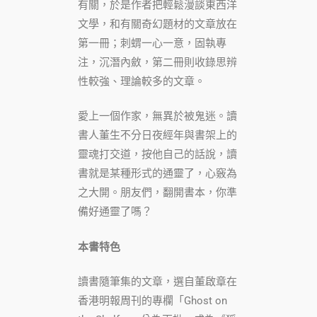
有關，於是作者把輕鬆漫談東西洋
文學，和有關奇幻題材的文章放在
第一冊；刺蝟一心一意，固執專
注，沉潛內斂，第二冊則收錄思辨
性較強、理論較多的文章。
愛上一個作家，無異於被鬼迷。讀
書人董生不分日夜經年與書架上的
靈魂打交道，按他自己的話說，讀
書就是某種形式的通靈了，心竅為
之大開。朋友們，翻開書本，你準
備好通靈了嗎？
本書特色
讀書隨筆集的文章，選自董啟章在
香港明報周刊的專欄「Ghost on