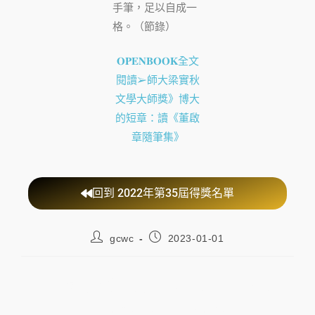
手筆，足以自成一
格。（節錄）
𝐎𝐏𝐄𝐍𝐁𝐎𝐎𝐊全文
閱讀➢師大梁實秋
文學大師獎》博大
的短章：讀《董啟
章隨筆集》
回到 2022年第35屆得獎名單
gcwc
2023-01-01
第35屆梁實秋散文大師獎入圍《刺
蝟讀書》《狐狸讀書》