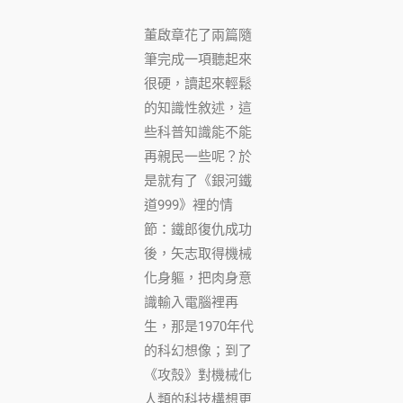
董啟章花了兩篇隨
筆完成一項聽起來
很硬，讀起來輕鬆
的知識性敘述，這
些科普知識能不能
再親民一些呢？於
是就有了《銀河鐵
道999》裡的情
節：鐵郎復仇成功
後，矢志取得機械
化身軀，把肉身意
識輸入電腦裡再
生，那是1970年代
的科幻想像；到了
《攻殼》對機械化
人類的科技構想更