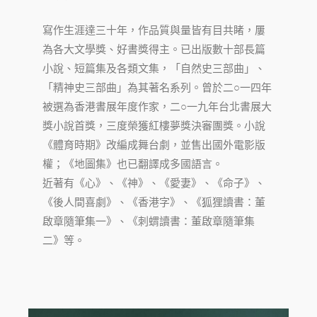
寫作生涯達三十年，作品質與量皆有目共睹，屢
為各大文學獎、好書獎得主。已出版數十部長篇
小說、短篇集及各類文集，「自然史三部曲」、
「精神史三部曲」為其著名系列。曾於二○一四年
被選為香港書展年度作家，二○一九年台北書展大
獎小說首獎，三度榮獲紅樓夢獎決審團獎。小說
《體育時期》改編成舞台劇，並售出國外電影版
權；《地圖集》也已翻譯成多國語言。
近著有《心》、《神》、《愛妻》、《命子》、
《後人間喜劇》、《香港字》、《狐狸讀書：董
啟章隨筆集一》、《刺蝟讀書：董啟章隨筆集
二》等。