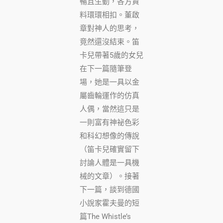
暢且生動，各方資
料環環相扣。董啟
章對神人的思考，
竟然還沒結束。笛
卡兒帶著5歲的女兒
在下一篇隨筆登
場，她是一具以金
屬齒輪運作的仿真
人偶，當然這只是
一則富有神祕色彩
和科幻想像的傳說
（笛卡兒確實留下
討論人體是一具機
械的文章）。接著
下一篇，談到德國
小說家霍夫曼的短
篇The Whistle’s