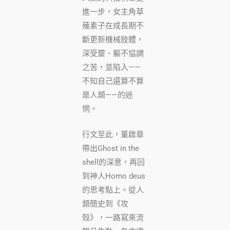
進一步，女主角草
薙素子在成長期不
斷更新機械肢體，
深受靈、軀不協調
之苦，並陷入——
不知自己還算不算
是人類——的迷
惘。
行文至此，董啟章
帶出Ghost in the
shell的深意，再回
到神人Homo deus
的思考點上。從人
類簡史到《攻
殼》，一路寫來流