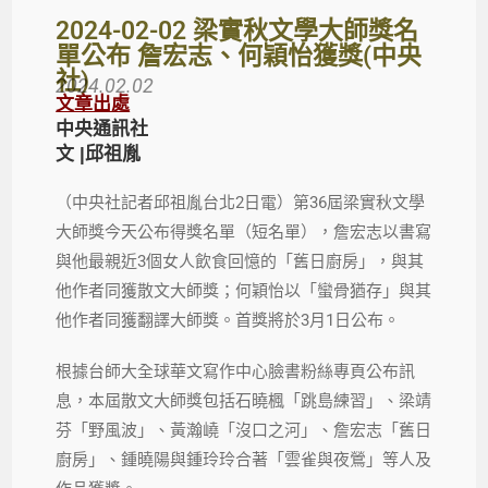
2024-02-02 梁實秋文學大師獎名
單公布 詹宏志、何穎怡獲獎(中央
社)
2024.02.02
文章出處
中央通訊社
文 |邱祖胤
（中央社記者邱祖胤台北2日電）第36屆梁實秋文學
大師獎今天公布得獎名單（短名單），詹宏志以書寫
與他最親近3個女人飲食回憶的「舊日廚房」，與其
他作者同獲散文大師獎；何穎怡以「蠻骨猶存」與其
他作者同獲翻譯大師獎。首獎將於3月1日公布。
根據台師大全球華文寫作中心臉書粉絲專頁公布訊
息，本屆散文大師獎包括石曉楓「跳島練習」、梁靖
芬「野風波」、黃瀚嶢「沒口之河」、詹宏志「舊日
廚房」、鍾曉陽與鍾玲玲合著「雲雀與夜鶯」等人及