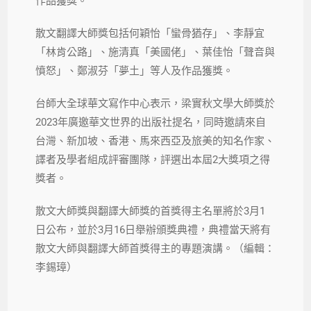
作品獲獎。
散文翻譯大師獎包括何穎怡「蠻骨猶存」、李靜宜
「林肯公路」、施清真「美國佬」、葉佳怡「聲音與
憤怒」、鄭淑芬「夢土」等人及作品獲獎。
台師大全球華文寫作中心表示，梁實秋文學大師獎於
2023年廣邀華文世界的出版社提名，同時邀請來自
台灣、新加坡、香港、馬來西亞及旅美的知名作家、
譯者及學者組成評審團隊，評選出本屆2大獎項之得
獎者。
散文大師獎與翻譯大師獎的首獎得主名單將於3月1
日公布，並於3月16日舉辦頒獎典禮，典禮當天將有
散文大師與翻譯大師首獎得主的專題演講。（編輯：
李錫璋）