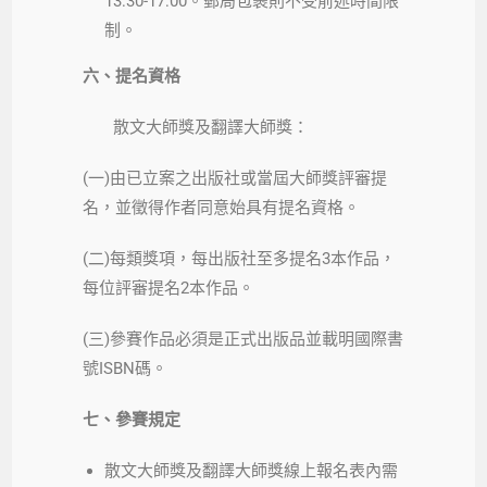
13:30-17:00。郵局包裹則不受前述時間限
制。
六、提名資格
散文大師獎及翻譯大師獎：
(一)由已立案之出版社或當屆大師獎評審提
名，並徵得作者同意始具有提名資格。
(二)每類獎項，每出版社至多提名3本作品，
每位評審提名2本作品。
(三)參賽作品必須是正式出版品並載明國際書
號ISBN碼。
七、參賽規定
散文大師獎及翻譯大師獎線上報名表內需