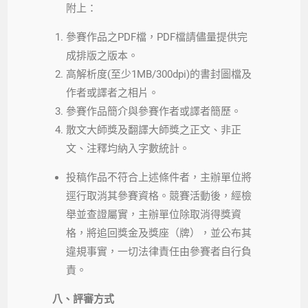
附上：
參賽作品之PDF檔，PDF檔請儘量提供完
成排版之版本。
高解析度(至少1MB/300dpi)的書封圖檔及
作者或譯者之相片。
參賽作品簡介與參賽作者或譯者簡歷。
散文大師獎及翻譯大師獎之正文、非正
文、注釋均納入字數統計。
投稿作品不符合上述條件者，主辦單位將
逕行取消其參賽資格。競賽活動後，經檢
舉並查證屬實，主辦單位除取消得獎資
格，將追回獎金及獎座（牌），並公布其
違規事實，一切法律責任由參賽者自行負
責。
八、評審方式