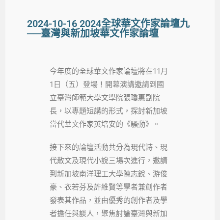
2024-10-16 2024全球華文作家論壇九
──臺灣與新加坡華文作家論壇
今年度的全球華文作家論壇將在11月
1日（五）登場！開幕演講邀請到國
立臺灣師範大學文學院張瓊惠副院
長，以專題短講的形式，探討新加坡
當代華文作家英培安的《騷動》。
接下來的論壇活動共分為現代詩、現
代散文及現代小說三場次進行，邀請
到新加坡南洋理工大學陳志銳、游俊
豪、衣若芬及許維賢等學者兼創作者
發表其作品，並由優秀的創作者及學
者擔任與談人，聚焦討論臺灣與新加