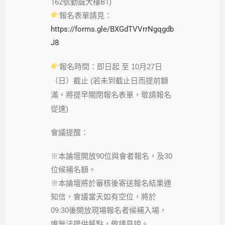
162號勤誠大樓B1)
報名表單請見：
https://forms.gle/BXGdTVVrrNgqgdb
J8
報名時間：即日起 至 10月27日
（日）截止
(若未到截止日而提前額
滿，將提早關閉報名表單，敬請報名
從速)
會議提醒：
※本論壇開放90位與會者報名，及30
位候補名額。
※本論壇將於審核後寄送報名結果通
知信，會議當天如有空位，將於
09:30後開放現場報名者候補入場，
唯無法提供餐點，敬請見諒。